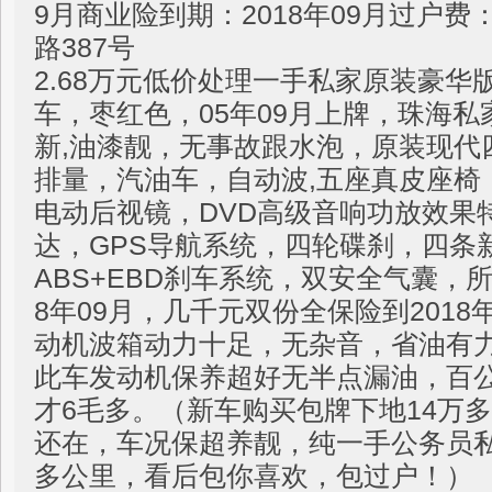
9月商业险到期：2018年09月过户
路387号
2.68万元低价处理一手私家原装豪华
车，枣红色，05年09月上牌，珠海
新,油漆靓，无事故跟水泡，原装现代四
排量，汽油车，自动波,五座真皮座椅
电动后视镜，DVD高级音响功放效果
达，GPS导航系统，四轮碟刹，四条
ABS+EBD刹车系统，双安全气囊，
8年09月，几千元双份全保险到2018
动机波箱动力十足，无杂音，省油有力
此车发动机保养超好无半点漏油，百
才6毛多。（新车购买包牌下地14万
还在，车况保超养靓，纯一手公务员
多公里，看后包你喜欢，包过户！）