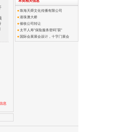
本类相关信息
开
珠海天舜文化传播有限公司
港珠澳大桥
项
特
催收公司转让
自
太平人寿“保险服务密码”获“
国际会展展会设计，十字门展会
信息