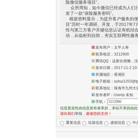
险微信服务项目”。
众所周知，如今微信已经成为人们日
发了一款“保险服务密码”。
根据资料显示，为提升客户服务的便
目”历时一年调研、开发，于2017年
性与第三方客户关键信息认证有机结
动，从临柜到自助，夯实互联网性服
发布用户：太平人寿
联系电话：3212900
腾讯QQ：这家伙很懒，没
发布日期：2017-11-2 10:
所属地区：香洲区
电子邮箱：xuhui1203@tpl.
联系地址：珠海市九州大道
发布者IP：Userip
未知
手机：
信息真实性由信息发布者承担，本站不承担由此
请向我们
举报
，谢谢您的支持！
重复信息
垃圾信息
虚假信息
中