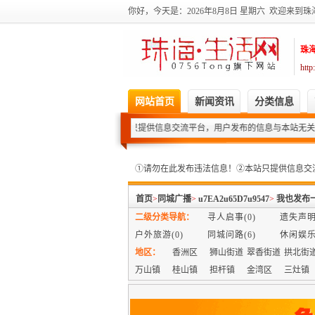
你好，今天是：2026年8月8日
星期六 欢迎来到珠
珠
htt
网站首页
新闻资讯
分类信息
①请勿在此发布违法信息！②本站只提供信息交流平台，用户发布的信息与本站无关
①请勿在此发布违法信息！②本站只提供信息交
首页
>
同城广播
>
u7EA2u65D7u9547
>
我也发布
二级分类导航：
寻人启事(0)
遗失声明(
户外旅游(0)
同城问路(6)
休闲娱乐(
地区：
香洲区
狮山街道
翠香街道
拱北街
万山镇
桂山镇
担杆镇
金湾区
三灶镇