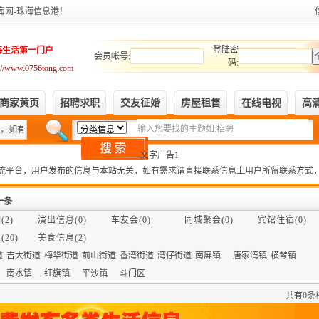
海网-珠海信息港！
登陆密
海生活第一门户
会员帐号:
码:
p://www.0756tong.com
商家黄页
招聘求职
交友征婚
房屋租售
在线电视
高
，如有需求请直接联系信息上用户所留联系方式，交易自己审辨真假，如有损失，本
文字广告1
流平台，用户发布的信息与本站无关，如有需求请直接联系信息上用户所留联系方式
一条
2)
演出信息(0)
车友会(0)
同城聚会(0)
宾馆住宿(0)
20)
美食信息(2)
道
吉大街道
梅华街道
前山街道
香湾街道
湾仔街道
南屏镇
唐家湾镇
横琴镇
南水镇
红旗镇
平沙镇
斗门区
共有0条