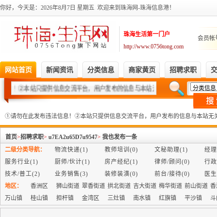
你好，今天是：2026年8月7日
星期五 欢迎来到珠海网-珠海信息港！
珠海生活第一门户
会员帐
http://www.0756tong.com
网站首页
新闻资讯
分类信息
商家黄页
招聘求职
信息！②本站只提供信息交流平台，用户发布的信息与本站无关，如有需求请直接联系
①请勿在此发布违法信息！②本站只提供信息交流平台，用户发布的信息与本站无
首页
>
招聘求职
>
u7EA2u65D7u9547
>
我也发布一条
二级分类导航：
物流快递(1)
教师培训(0)
文秘助理(1)
经理
服务行业(1)
厨师/伙计(1)
房产经纪(1)
律师/顾问(0)
行政
技术/普工(2)
业务销售(3)
装修装潢(0)
前台/接待(0)
医生
地区：
香洲区
狮山街道
翠香街道
拱北街道
吉大街道
梅华街道
前山街道
香
万山镇
桂山镇
担杆镇
金湾区
三灶镇
南水镇
红旗镇
平沙镇
斗