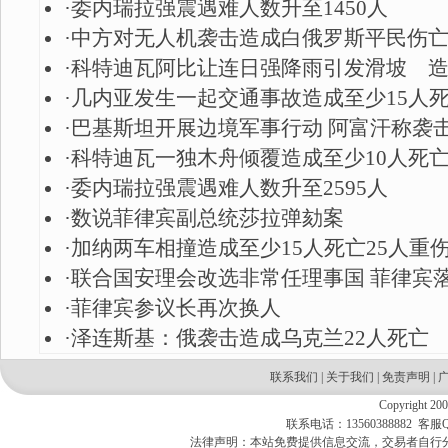
·
委内瑞拉强震遇难人数升至1450人
·
中方对无人机袭击造成白俄罗斯平民伤
·
科特迪瓦阿比让连日强降雨引发滑坡 造成
·
几内亚发生一起交通事故造成至少15人
·
巴基斯坦开展边境军事行动 阿富汗称袭
·
科特迪瓦一独木舟倾覆造成至少10人死
·
委内瑞拉强震遇难人数升至2595人
·
数说菲律宾副总统莎拉弹劾案
·
加纳两车相撞造成至少15人死亡25人重
·
联合国安理会改选非常任理事国 菲律宾
·
菲律宾参议长再次换人
·
泽连斯基：俄袭击造成乌克兰22人死亡
联系我们
|
关于我们
|
免责声明
|
Copyright 20
联系电话：13560388882 客服QQ
法律声明：本站免费提供信息交流，交易者自行