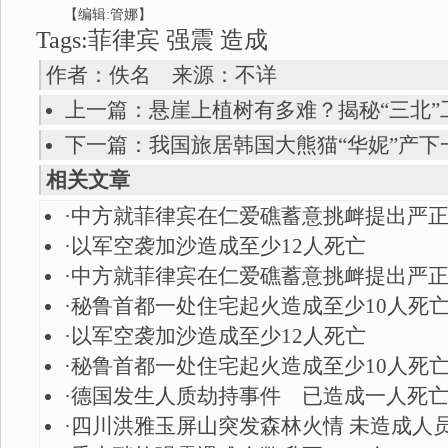
【编辑:管娜】
Tags:菲律宾 强震 造成
作者：佚名 来源：不详
上一篇：
悬崖上植树有多难？揭秘“三北”
下一篇：
我国旅居韩国大熊猫“华妮”产下
相关文章
·
中方就菲律宾在仁爱礁蓄意挑衅提出严
·
以军空袭加沙造成至少12人死亡
·
中方就菲律宾在仁爱礁蓄意挑衅提出严
·
秘鲁首都一处住宅起火造成至少10人死
·
以军空袭加沙造成至少12人死亡
·
秘鲁首都一处住宅起火造成至少10人死
·
德国发生人质劫持事件 已造成一人死
·
四川洪雅玉屏山突发森林火情 未造成人