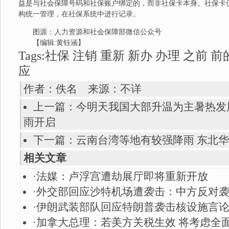
益是与社会保障号码和社保账户绑定的，而非社保卡本身。社保卡
构统一管理，在社保系统中进行记录。
图源：人力资源和社会保障部微信公众号
【编辑:黄钰涵】
Tags:社保 注销 重新 新办 办理 之前 前
应
作者：佚名 来源：不详
上一篇：
今明天我国大部升温为主暑热发
雨开启
下一篇：
云南台湾等地有较强降雨 东北
相关文章
·
法媒：卢浮宫遭劫展厅即将重新开放
·
外交部回应沙特机场遭袭击：中方反对
·
伊朗武装部队回应特朗普袭击核设施言
·
加拿大总理：若美方关税生效 将考虑全