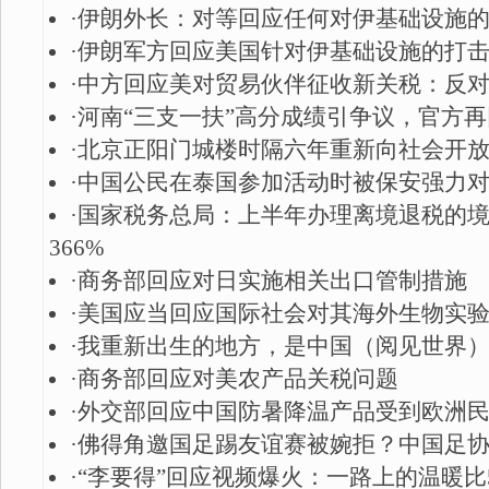
·
伊朗外长：对等回应任何对伊基础设施
·
伊朗军方回应美国针对伊基础设施的打
·
中方回应美对贸易伙伴征收新关税：反
·
河南“三支一扶”高分成绩引争议，官方再
·
北京正阳门城楼时隔六年重新向社会开
·
中国公民在泰国参加活动时被保安强力对
·
国家税务总局：上半年办理离境退税的
366%
·
商务部回应对日实施相关出口管制措施
·
美国应当回应国际社会对其海外生物实
·
我重新出生的地方，是中国（阅见世界
·
商务部回应对美农产品关税问题
·
外交部回应中国防暑降温产品受到欧洲
·
佛得角邀国足踢友谊赛被婉拒？中国足
·
“李要得”回应视频爆火：一路上的温暖比